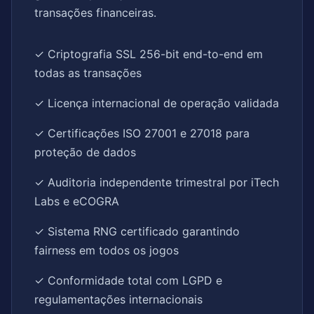
transações financeiras.
✓ Criptografia SSL 256-bit end-to-end em
todas as transações
✓ Licença internacional de operação validada
✓ Certificações ISO 27001 e 27018 para
proteção de dados
✓ Auditoria independente trimestral por iTech
Labs e eCOGRA
✓ Sistema RNG certificado garantindo
fairness em todos os jogos
✓ Conformidade total com LGPD e
regulamentações internacionais