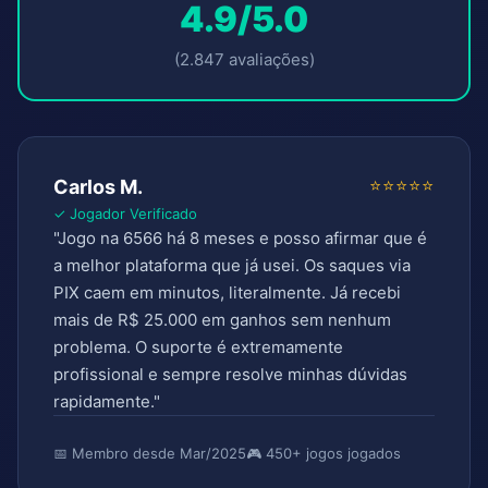
4.9/5.0
(2.847 avaliações)
⭐⭐⭐⭐⭐
Carlos M.
✓ Jogador Verificado
"Jogo na 6566 há 8 meses e posso afirmar que é
a melhor plataforma que já usei. Os saques via
PIX caem em minutos, literalmente. Já recebi
mais de R$ 25.000 em ganhos sem nenhum
problema. O suporte é extremamente
profissional e sempre resolve minhas dúvidas
rapidamente."
📅 Membro desde Mar/2025
🎮 450+ jogos jogados