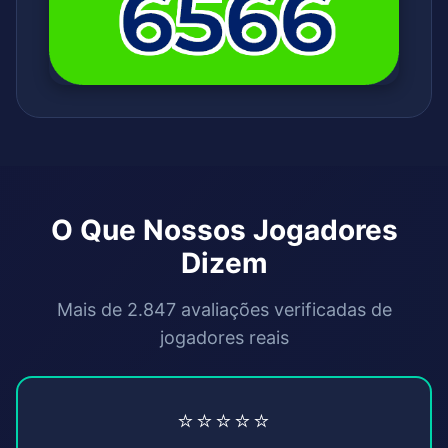
O Que Nossos Jogadores
Dizem
Mais de 2.847 avaliações verificadas de
jogadores reais
⭐⭐⭐⭐⭐