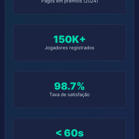
Pagos em prêmios (2024)
150K+
Jogadores registrados
98.7%
Taxa de satisfação
< 60s