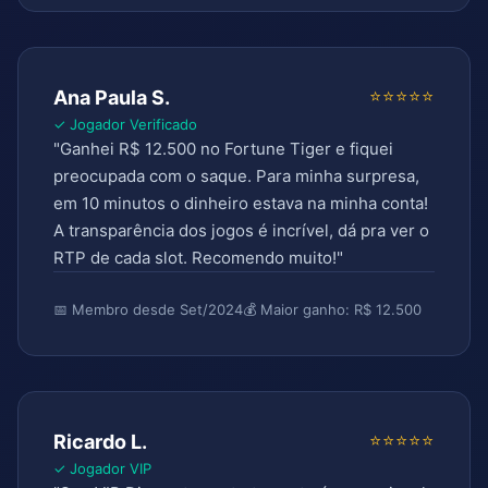
⭐⭐⭐⭐⭐
Ana Paula S.
✓ Jogador Verificado
"Ganhei R$ 12.500 no Fortune Tiger e fiquei
preocupada com o saque. Para minha surpresa,
em 10 minutos o dinheiro estava na minha conta!
A transparência dos jogos é incrível, dá pra ver o
RTP de cada slot. Recomendo muito!"
📅 Membro desde Set/2024
💰 Maior ganho: R$ 12.500
⭐⭐⭐⭐⭐
Ricardo L.
✓ Jogador VIP