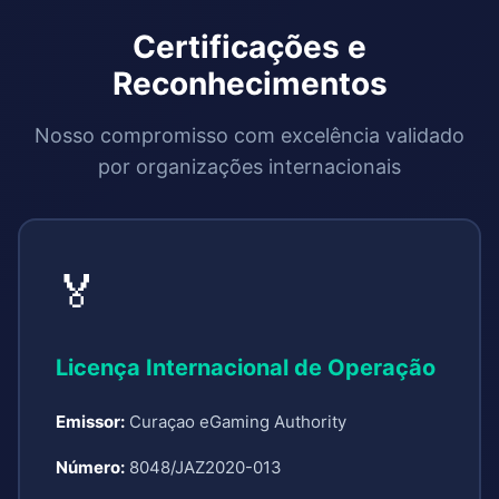
Certificações e
Reconhecimentos
Nosso compromisso com excelência validado
por organizações internacionais
🏅
Licença Internacional de Operação
Emissor:
Curaçao eGaming Authority
Número:
8048/JAZ2020-013