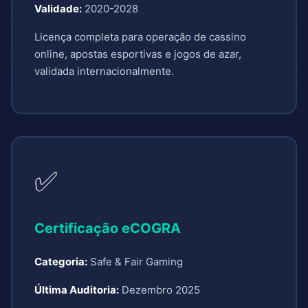
Validade:
2020-2028
Licença completa para operação de cassino
online, apostas esportivas e jogos de azar,
validada internacionalmente.
✅
Certificação eCOGRA
Categoria:
Safe & Fair Gaming
Última Auditoria:
Dezembro 2025