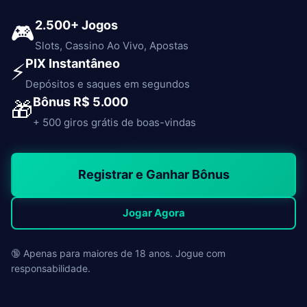
2.500+ Jogos
🎮
Slots, Cassino Ao Vivo, Apostas
PIX Instantâneo
⚡
Depósitos e saques em segundos
Bônus R$ 5.000
🎁
+ 500 giros grátis de boas-vindas
Registrar e Ganhar Bônus
Jogar Agora
🔞 Apenas para maiores de 18 anos. Jogue com
responsabilidade.