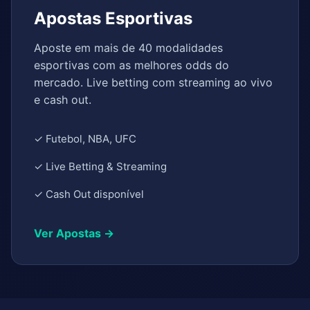
Apostas Esportivas
Aposte em mais de 40 modalidades
esportivas com as melhores odds do
mercado. Live betting com streaming ao vivo
e cash out.
✓ Futebol, NBA, UFC
✓ Live Betting & Streaming
✓ Cash Out disponível
Ver Apostas →