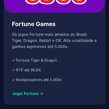
Fortune Games
Os jogos Fortune mais amados do Brasil:
Tiger, Dragon, Rabbit e OX. Alta volatilidade e
ganhos explosivos até 5.000x.
✓ Fortune Tiger & Dragon
✓ RTP até 96.8%
✓ Multiplicadores até 5.000x
Jogar Fortune →