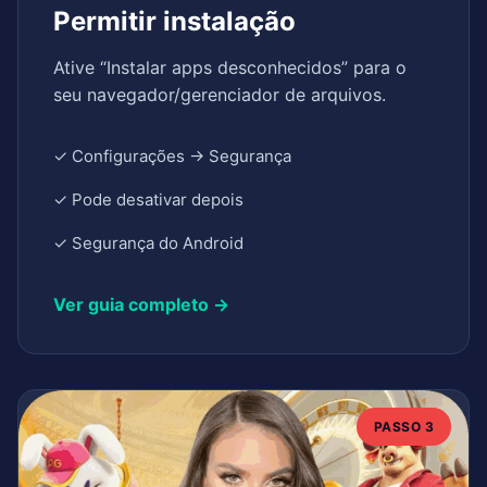
Permitir instalação
Ative “Instalar apps desconhecidos” para o
seu navegador/gerenciador de arquivos.
✓ Configurações → Segurança
✓ Pode desativar depois
✓ Segurança do Android
Ver guia completo →
PASSO 3