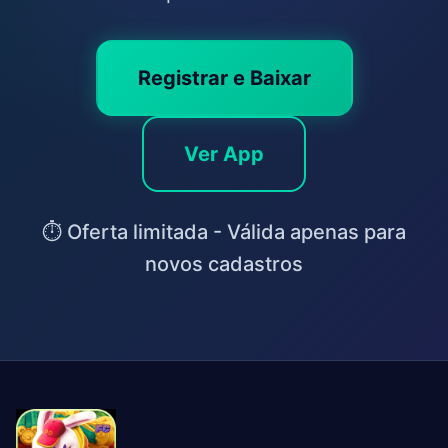
Registrar e Baixar
Ver App
⏱️ Oferta limitada - Válida apenas para
novos cadastros