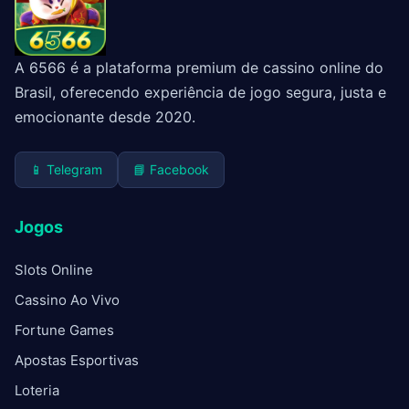
A 6566 é a plataforma premium de cassino online do
Brasil, oferecendo experiência de jogo segura, justa e
emocionante desde 2020.
📱 Telegram
📘 Facebook
Jogos
Slots Online
Cassino Ao Vivo
Fortune Games
Apostas Esportivas
Loteria