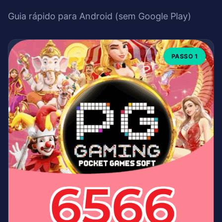
Guia rápido para Android (sem Google Play)
PASSO 1