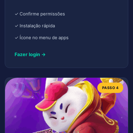
✓ Confirme permissões
✓ Instalação rápida
✓ Ícone no menu de apps
Fazer login →
PASSO 4