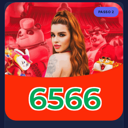
PASSO 2