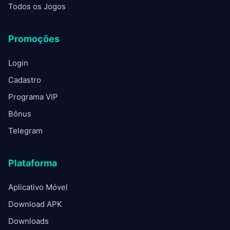
Todos os Jogos
Promoções
Login
Cadastro
Programa VIP
Bônus
Telegram
Plataforma
Aplicativo Móvel
Download APK
Downloads