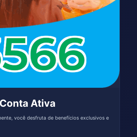
 Conta Ativa
mente, você desfruta de benefícios exclusivos e