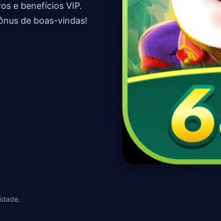
os e benefícios VIP.
ônus de boas-vindas!
idade.