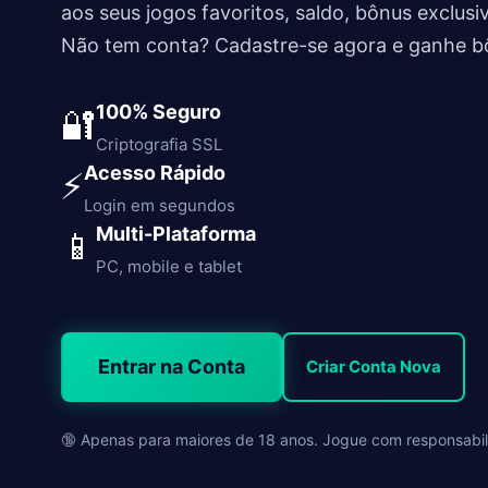
aos seus jogos favoritos, saldo, bônus exclusiv
Não tem conta? Cadastre-se agora e ganhe b
100% Seguro
🔐
Criptografia SSL
Acesso Rápido
⚡
Login em segundos
Multi-Plataforma
📱
PC, mobile e tablet
Entrar na Conta
Criar Conta Nova
🔞 Apenas para maiores de 18 anos. Jogue com responsabil