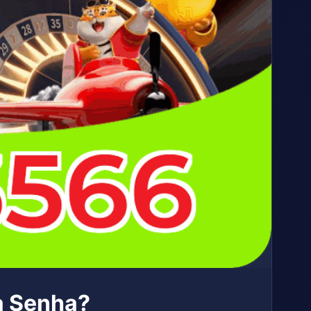
a Senha?