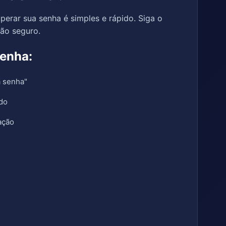
erar sua senha é simples e rápido. Siga o
ão seguro.
Senha:
a senha"
ado
ação