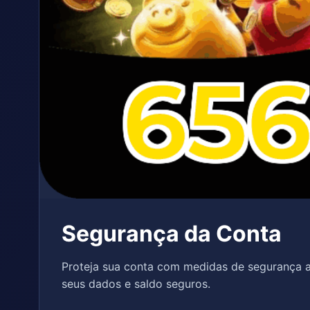
Segurança da Conta
Proteja sua conta com medidas de segurança 
seus dados e saldo seguros.