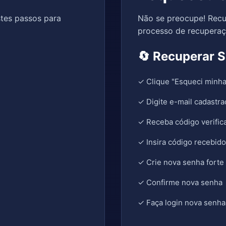
stes passos para
Não se preocupe! Recup
processo de recuperaç
🔄 Recuperar 
✓ Clique "Esqueci minh
✓ Digite e-mail cadastr
✓ Receba código verific
✓ Insira código recebido
✓ Crie nova senha forte
✓ Confirme nova senha
✓ Faça login nova senha