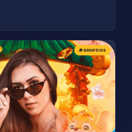
🎁 BENEFÍCIOS